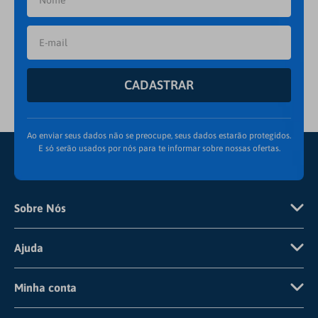
CADASTRAR
Ao enviar seus dados não se preocupe, seus dados estarão protegidos.
E só serão usados por nós para te informar sobre nossas ofertas.
Sobre Nós
Quem Somos
Ajuda
Pagamento
Frete e Envio
Minha conta
Detalhamento de Cookies
Trocas e Devoluções
Cadastre-se