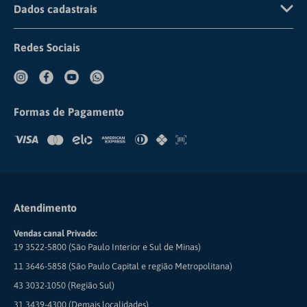
Dados cadastrais
Institucional
Dúvidas Frequentes
Fazer Login
CNPJ: 67.729.178/0005-72
Compliance
Redes Sociais
Meus Pedidos
COMERCIAL CIRÚRGICA RIOCLARENSE LTDA
Formas de Pagamento
Atendimento
Vendas canal Privado:
19 3522-5800 (São Paulo Interior e Sul de Minas)
11 3646-5858 (São Paulo Capital e região Metropolitana)
43 3032-1050 (Região Sul)
31 3439-4300 (Demais localidades)