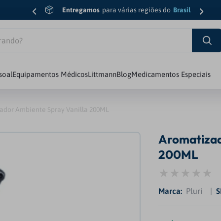
Entregamos
para várias regiões do
Brasil
do?
soal
Equipamentos Médicos
Littmann
Blog
Medicamentos Especiais
sic Iii
6
º
Esfigmomanômetro
ador Ambiente Spray Vanilla 200ML
7
º
Luva
Aromatizad
8
º
Edição Limitada
200ML
diology Iv
9
º
Oxímetro
10
º
Md
Pluri
S