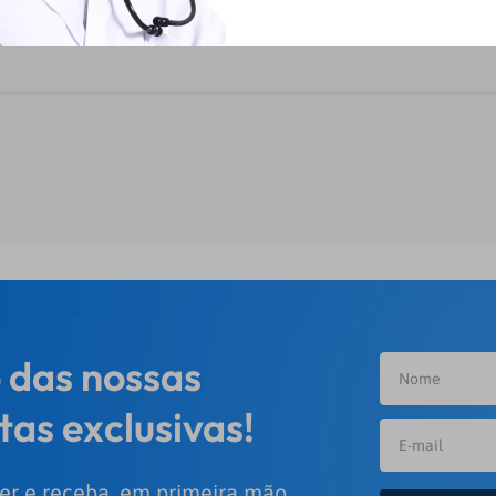
 das nossas
tas exclusivas!
er e receba, em primeira mão,