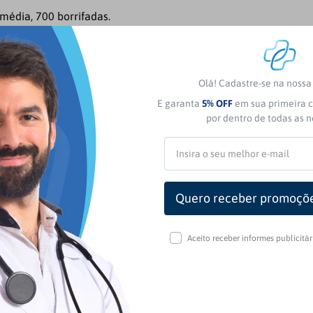
média, 700 borrifadas.
Olá! Cadastre-se na noss
E garanta
5% OFF
em sua primeira c
por dentro de todas as 
: 0
(0 avaliações)
Aceito receber informes publicitá