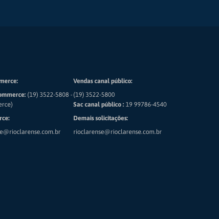
merce:
Vendas canal público:
ommerce:
(19) 3522-5808 -
(19) 3522-5800
erce)
Sac canal público :
19 99786-4540
ce:
Demais solicitações:
e@rioclarense.com.br
rioclarense@rioclarense.com.br