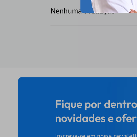
Nenhuma avaliação
Fique por dentro
novidades e ofer
Inscreva-se em nossa newslett