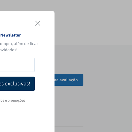
a
Newsletter
ompra, além de ficar
novidades!
Faça login para escrever uma avaliação.
rios e promoções