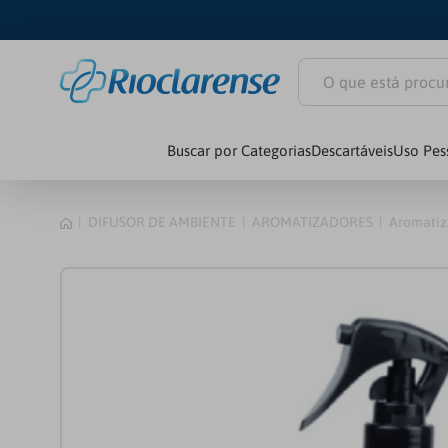
O que está procuran
Buscar por Categorias
Descartáveis
Uso Pes
1
º
Littmann Clas
DIFUSOR DE AMBIENTE
AROMATIZADORES
Aromatiz
2
º
Littmann
3
º
Estetoscópio
4
º
Littmann Car
5
º
Seringa