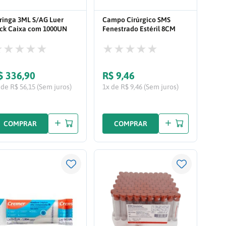
ringa 3ML S/AG Luer
Campo Cirúrgico SMS
ck Caixa com 1000UN
Fenestrado Estéril 8CM
0174
75X75CM com Adesivo 1UN
225207
$
336
,
90
R$
9
,
46
 de R$ 56,15 (Sem juros)
1x de R$ 9,46 (Sem juros)
COMPRAR
COMPRAR