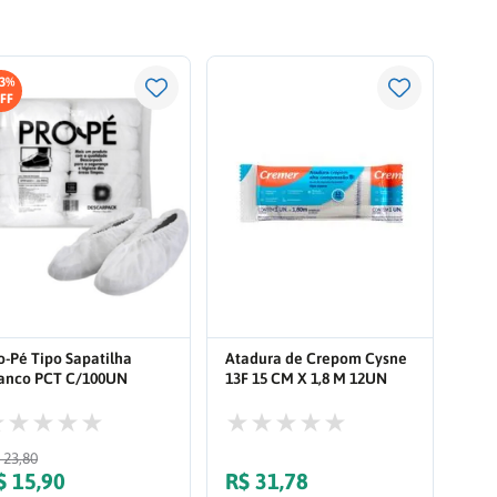
3%
o-Pé Tipo Sapatilha
Atadura de Crepom Cysne
anco PCT C/100UN
13F 15 CM X 1,8 M 12UN
50701
173765
23
,
80
$
15
,
90
R$
31
,
78