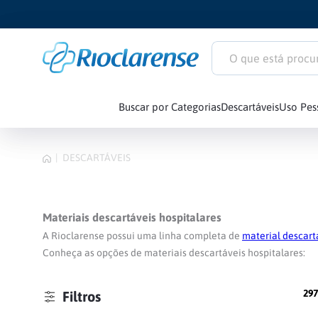
O que está procuran
Buscar por Categorias
Descartáveis
Uso Pes
1
º
Littmann Clas
DESCARTÁVEIS
2
º
Littmann
3
º
Estetoscópio
Materiais descartáveis hospitalares
4
º
Littmann Car
A Rioclarense possui uma linha completa de
material descart
Conheça as opções de materiais descartáveis hospitalares:
5
º
Seringa
29
Filtros