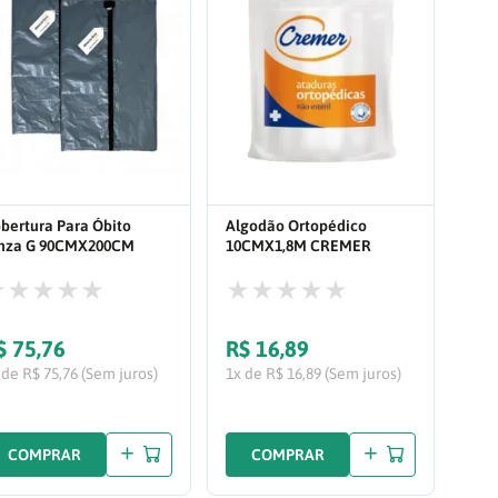
bertura Para Óbito
Algodão Ortopédico
nza G 90CMX200CM
10CMX1,8M CREMER
cote com 05UN 63
C/12UN 156836
$
75
,
76
R$
16
,
89
 de R$ 75,76 (Sem juros)
1x de R$ 16,89 (Sem juros)
COMPRAR
COMPRAR