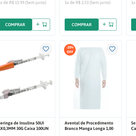
1x de R$ 15,99 (Sem juros)
1x de R$ 2,53 (Sem juros)
1x
COMPRAR
COMPRAR
-
20%
Seringa de Insulina 50UI
Avental de Procedimento
Se
8X0,3MM 30G Caixa 100UN
Branco Manga Longa 1,00
Ca
329458
X 1,40 30G Pacote com