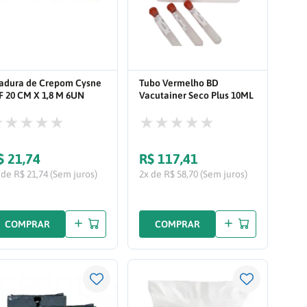
adura de Crepom Cysne
Tubo Vermelho BD
F 20 CM X 1,8 M 6UN
Vacutainer Seco Plus 10ML
8508
Caixa 100UN 367820
$
21
,
74
R$
117
,
41
 de R$ 21,74 (Sem juros)
2x de R$ 58,70 (Sem juros)
COMPRAR
COMPRAR