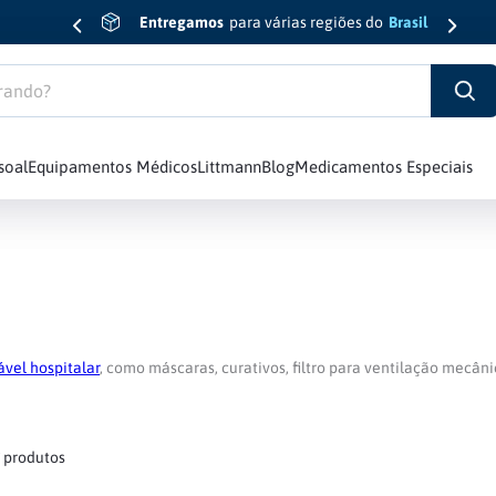
Entregamos
para várias regiões do
Brasil
do?
soal
Equipamentos Médicos
Littmann
Blog
Medicamentos Especiais
sic Iii
6
º
Esfigmomanômetro
7
º
Edição Limitada
8
º
Oxímetro
diology Iv
9
º
Md
ável hospitalar
, como máscaras, curativos, filtro para ventilação mecân
10
º
Luva
7
produtos