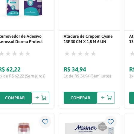
Removedor de Adesivo
Atadura de Crepom Cysne
At
Aerossol Derma Protect
13F 30 CM X 1,8 M 6 UN
13
50ML 1395
615104
19
R$
62
,
22
R$
34
,
94
R
1x de R$ 62,22 (Sem juros)
1x de R$ 34,94 (Sem juros)
1x
COMPRAR
COMPRAR