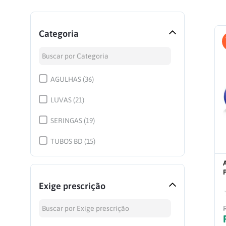
Categoria
AGULHAS
(
36
)
LUVAS
(
21
)
SERINGAS
(
19
)
TUBOS BD
(
15
)
CATETER BD
(
15
)
ALGODÃO
(
14
)
Exige prescrição
SCALP BD
(
12
)
ATADURA E BANDAGEM
(
10
)