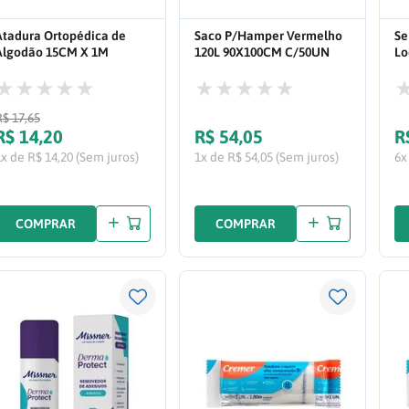
Atadura Ortopédica de
Saco P/Hamper Vermelho
Se
Algodão 15CM X 1M
120L 90X100CM C/50UN
Lo
C/12UN 156799
99
R$
17
,
65
R$
14
,
20
R$
54
,
05
R
1x de R$ 14,20 (Sem juros)
1x de R$ 54,05 (Sem juros)
6x
COMPRAR
COMPRAR