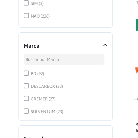
SIM
(
3
)
COLETOR PERFUROCORTANTE
(
8
)
NÃO
(
228
)
TOUCA E PROPÉS
(
5
)
Marca
BD
(
92
)
DESCARBOX
(
28
)
CREMER
(
27
)
SOLVENTUM
(
23
)
BE CARE
(
18
)
KOLPLAST
(
13
)