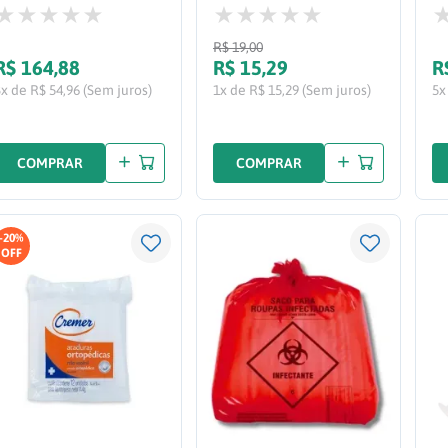
05UN
R$
19
,
00
R$
164
,
88
R$
15
,
29
R
3x de R$ 54,96 (Sem juros)
1x de R$ 15,29 (Sem juros)
5x
COMPRAR
COMPRAR
-
20%