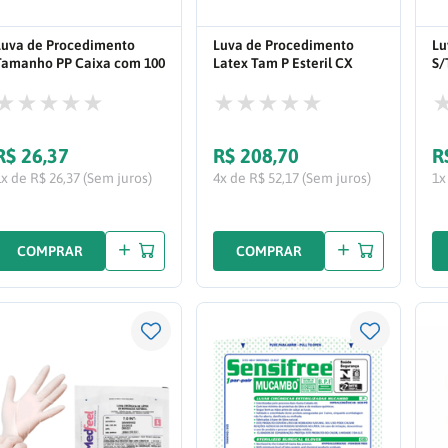
Luva de Procedimento
Luva de Procedimento
Lu
Tamanho PP Caixa com 100
Latex Tam P Esteril CX
S/
UN
C/200PR
R$
26
,
37
R$
208
,
70
R
1x de R$ 26,37 (Sem juros)
4x de R$ 52,17 (Sem juros)
1x
COMPRAR
COMPRAR