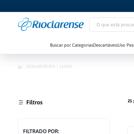
O que está procuran
Buscar por Categorias
Descartáveis
Uso Pes
1
º
Littmann Clas
DESCARTÁVEIS
LUVAS
2
º
Littmann
3
º
Estetoscópio
4
º
Littmann Car
21
Filtros
5
º
Seringa
FILTRADO POR: