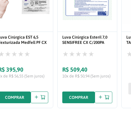
Luva Cirúrgica EST 6,5
Luva Cirúrgica Esteril 7,0
Lu
Texturizada Medfell PF CX
SENSIFREE CX C/200PA
TA
C/200PARES
R$
395
,
90
R$
509
,
40
7x de R$ 56,55 (Sem juros)
10x de R$ 50,94 (Sem juros)
COMPRAR
COMPRAR