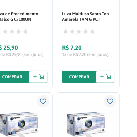
va de Procedimento
Luva Multiuso Sanro Top
Talco G C/100UN
Amarela TAM G PCT
C/1PAR
$
25
,
90
R$
7
,
20
 de R$ 25,90 (Sem juros)
1x de R$ 7,20 (Sem juros)
COMPRAR
COMPRAR