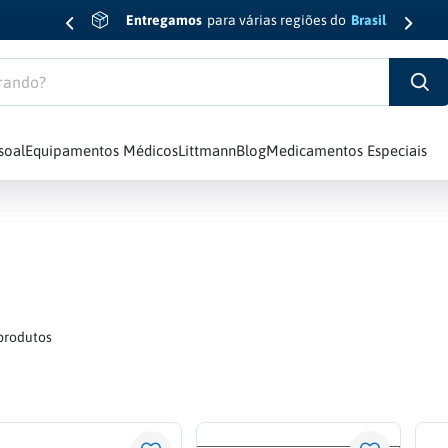
Entregamos
para várias regiões do
Brasil
do?
soal
Equipamentos Médicos
Littmann
Blog
Medicamentos Especiais
sic Iii
6
º
Esfigmomanômetro
7
º
Luva
8
º
Edição Limitada
diology Iv
9
º
Oxímetro
produtos
10
º
Md