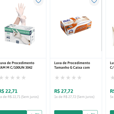
Luva de Procedimento
Luva de Procedimento
Lu
TAM M C/100UN 3042
Tamanho G Caixa com
C/
100UN
Pa
R$
22
,
71
R$
27
,
72
R
1x de R$ 22,71 (Sem juros)
1x de R$ 27,72 (Sem juros)
5x