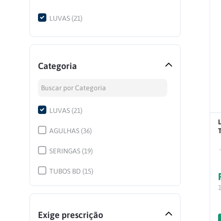
LUVAS
(
21
)
Categoria
LUVAS
(
21
)
AGULHAS
(
36
)
SERINGAS
(
19
)
TUBOS BD
(
15
)
CATETER BD
(
15
)
ALGODÃO
(
14
)
Exige prescrição