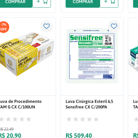
COMPRAR
COMPRAR
-
7%
Luva de Procedimento
Luva Cirúrgica Esteril 6,5
Lu
TAM G CX C/100UN
Sensifree CX C/200PA
TA
0530401
R$
22
,
49
R$
20
,
90
R$
509
,
40
R