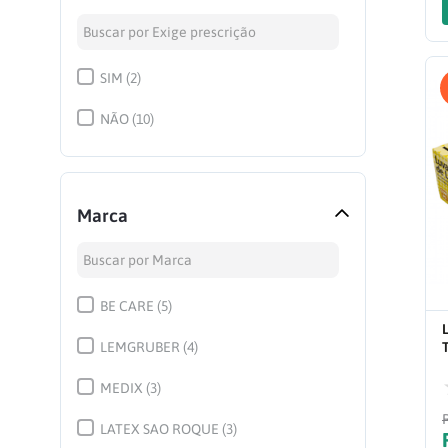
SCALP BD
(
12
)
ATADURA E BANDAGEM
(
10
)
SIM
(
2
)
COLETOR PERFUROCORTANTE
(
8
)
NÃO
(
10
)
TOUCA E PROPÉS
(
5
)
Marca
BE CARE
(
5
)
LEMGRUBER
(
4
)
MEDIX
(
3
)
LATEX SAO ROQUE
(
3
)