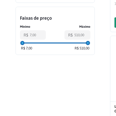
INOVEN
(
3
)
MUCAMBO
(
2
)
Faixas de preço
DESCARPACK
(
1
)
R$
R$
R$ 7,00
R$ 510,00
L