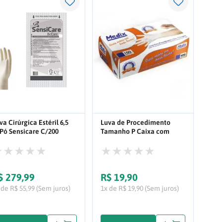
va Cirúrgica Estéril 6,5
Luva de Procedimento
Pó Sensicare C/200
Tamanho P Caixa com
res
100UN
$
279
,
99
R$
19
,
90
 de R$ 55,99 (Sem juros)
1x de R$ 19,90 (Sem juros)