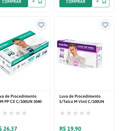
COMPRAR
COMPRAR
va de Procedimento
Luva de Procedimento
M PP CX C/100UN 3040
S/Talco M Vinil C/100UN
2031
$
26
,
37
R$
19
,
90