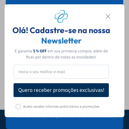
Fique por dentro das nossas
novidades e ofertas exclusivas!
Olá! Cadastre-se na nossa
Inscreva-se em nossa Newsletter e seja receba de
Newsletter
primeira mão nossas novidades e ofertas
exclusivas. Aproveite!
E garanta
5 % OFF
em sua primeira compra, além de
ficar por dentro de todas as novidades!
CADASTRAR
Aceito receber informes publicitários e promoções
Ao enviar seus dados não se preocupe, seus dados estarão protegidos.
E só serão usados por nós para te informar sobre nossas ofertas.