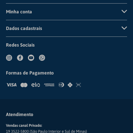
Pagamento
Frete e Envio
Minha conta
Detalhamento de Cookies
Trocas e Devoluções
Cadastre-se
Dados cadastrais
Institucional
Dúvidas Frequentes
Fazer Login
CNPJ: 67.729.178/0005-72
Compliance
Redes Sociais
Meus Pedidos
COMERCIAL CIRÚRGICA RIOCLARENSE LTDA
Formas de Pagamento
Atendimento
Vendas canal Privado:
19 3522-5800 (São Paulo Interior e Sul de Minas)