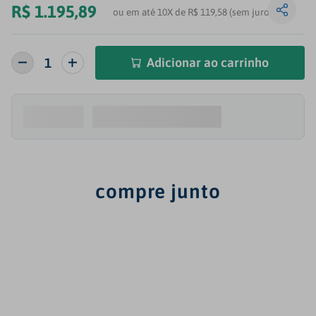
R$
1
.
195
,
89
ou em até 10X de R$ 119,58 (sem juros)
Adicionar ao carrinho
compre junto