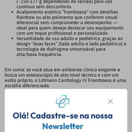
(~150‑177 g dependendo da versão) para uso
contínuo sem desconforto.
Acabamento estético “framboesa” com detalhes
Rainbow ou alto polimento que conferem visual
diferencial sem comprometer o desempenho —
ideal para quem deseja destacar seu equipamento
com um toque profissional e personalizado.
Versatilidade de uso adulto e pediátrico, graças ao
design “duas faces” (lado adulto e lado pediátrico) e
tecnologia de diafragma sintonizável para
alta/baxa frequência.
Em suma: se você atua em ambiente clínico exigente e
busca um estetoscópio de alto nível técnico e com um
estilo próprio, o Littmann Cardiology IV Framboesa é uma
escolha diferenciada.
Garantia e autenticidade Littmann
Olá! Cadastre-se na nossa
Garantir que o seu aparelho seja original e com garantia
válida é fundamental. Veja os pontos chave:
Newsletter
Autenticidade: Os modelos originais Littmann