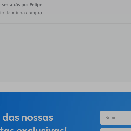
eses atrás
por
Felipe
ito da minha compra.
 das nossas
tas exclusivas!