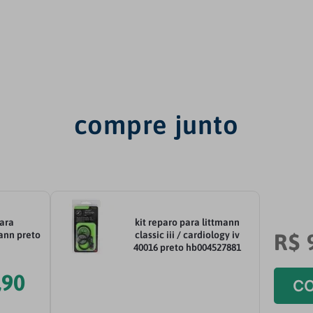
compre junto
para
kit reparo para littmann
R$
mann preto
classic iii / cardiology iv
40016 preto hb004527881
,
90
CO