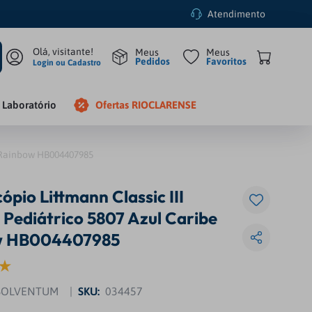
Atendimento
Pedidos
Favoritos
Login ou Cadastro
Laboratório
Ofertas RIOCLARENSE
e Rainbow HB004407985
ópio Littmann Classic III
 Pediátrico 5807 Azul Caribe
w HB004407985
SOLVENTUM
SKU
:
034457