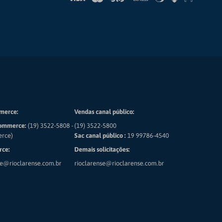
merce:
Vendas canal público:
ommerce:
(19) 3522-5808 -
(19) 3522-5800
erce)
Sac canal público :
19 99786-4540
ce:
Demais solicitações:
e@rioclarense.com.br
rioclarense@rioclarense.com.br