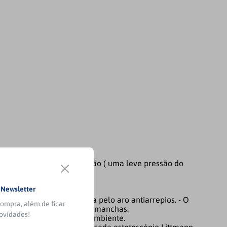
 apenas ajustando a pressão ( uma leve pressão do
 frequências altas);
o;
a
Newsletter
perfeito.
 diafragma de peça única pelo aro antiarrepios. - O
ompra, além de ficar
enos propenso a aparecerem manchas.
novidades!
 proteger a saúde e meio ambiente.