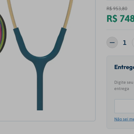
R$
953
,
80
R$
74
Não sei m