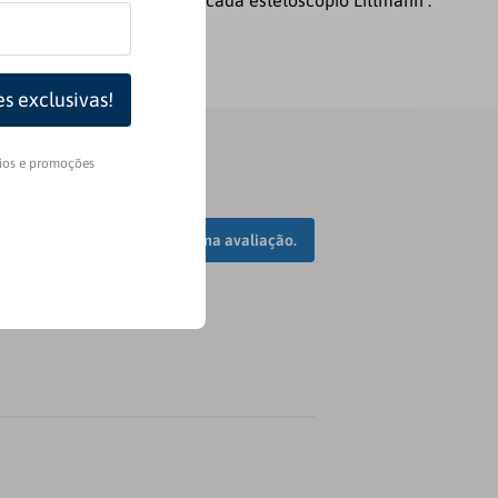
roles e de qualidade para cada estetoscópio Littmann .
rios e promoções
Faça login para escrever uma avaliação.