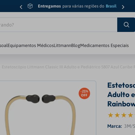
Entregamos
para várias regiões do
Brasil
do?
soal
Equipamentos Médicos
Littmann
Blog
Medicamentos Especiais
sic Iii
6
º
Esfigmomanômetro
Estetoscópio Littmann Classic III Adulto e Pediátrico 5807 Azul Carib
7
º
Edição Limitada
Estetosc
8
º
Oxímetro
21%
Adulto e
OFF
diology Iv
9
º
Md
Rainbo
10
º
Luva
3M/