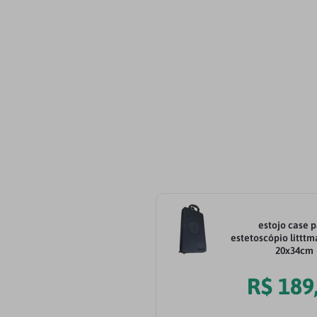
estojo case 
estetoscópio littt
20x34cm
R$
189