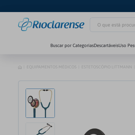
O que está procuran
Buscar por Categorias
Descartáveis
Uso Pes
1
º
Littmann Clas
EQUIPAMENTOS MÉDICOS
ESTETOSCÓPIO LITTMANN
2
º
Littmann
3
º
Estetoscópio
4
º
Littmann Car
5
º
Seringa