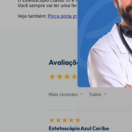
O Estetoscópio Classic III é fabricado nos EUA para q
Você sempre vai ter uma ferramenta clínica confiável,
Veja também:
Pinça porta grampo palmer golgran
Avaliações
Classificação média
Mais recentes
Todos
Estetoscópio Azul Caribe