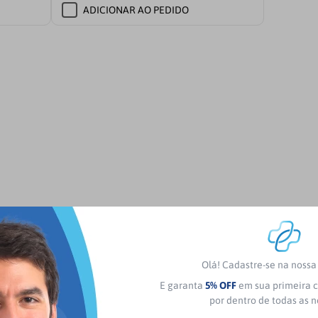
ADICIONAR AO PEDIDO
que que permite auscultar sons de altas e baixas frequências
 baixas ou uma pressão firme do auscultador permite auscultar
tensão para o tamanho da cabeça, proporcionando mais confort
Olá! Cadastre-se na noss
e confortável e uam vedação acústica excelente com encaixe 
 converte-se numa campânula tradicional quando substituimos o
E garanta
5% OFF
em sua primeira c
ade, pois é mais resistente à oleosidade da pele e álcool. M
por dentro de todas as 
atos nos tubos ou em qualquer outro componente, o que ajuda a