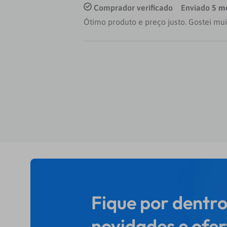
Comprador verificado
Enviado
5 m
Ótimo produto e preço justo. Gostei mu
Fique por dentro
novidades e ofer