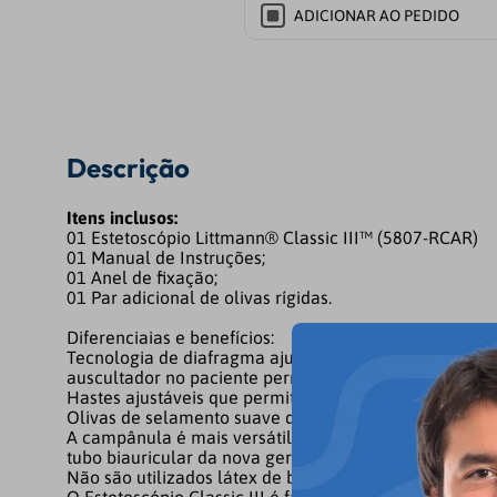
ADICIONAR AO PEDIDO
Descrição
Itens inclusos:
01 Estetoscópio Littmann® Classic III™ (5807-RCAR)
01 Manual de Instruções;
01 Anel de fixação;
01 Par adicional de olivas rígidas.
Diferenciaias e benefícios:
Tecnologia de diafragma ajustável é uma invenção 3M 
auscultador no paciente permite auscultar frequências
Hastes ajustáveis que permitem ajustar facilmente a 
Olivas de selamento suave que proporcionam um ajust
A campânula é mais versátil porque a face pediátrica
tubo biauricular da nova geração tem maior durabilid
Não são utilizados látex de borracha natural ou ftal