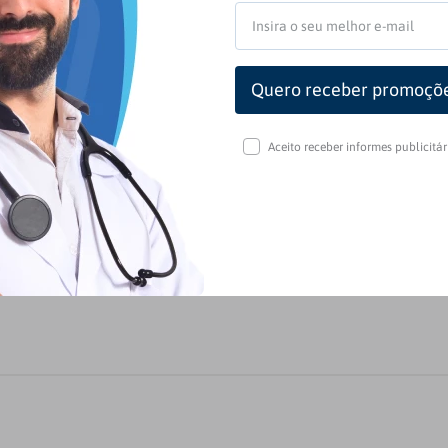
ualidade consistente. Nós aplicamos rigoroso processos de cont
durável, que vai atendê-los por muitos anos.
Aceito receber informes publicitá
: 5
(1 avaliação)