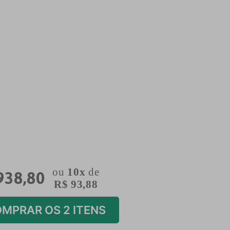
ou
10
x
de
938
,
80
R$
93
,
88
MPRAR OS 2 ITENS