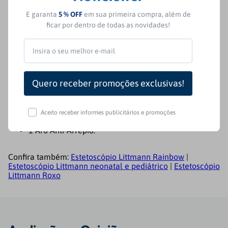
E garanta
5 % OFF
em sua primeira compra, além de
Por fim, o estetoscópio Littmann roxo é livre de látex de
ficar por dentro de todas as novidades!
borracha natural ou de plastificantes falsos.
Acompanha no Estetoscópio Littmann
1 Estetoscópio Littmann® Classic III™ com par de
Olivas;
1 Manual de Instruções;
Aceito receber informes publicitários e promoções
1 Par de Olivas Extras;
1 Aro Anti-Arrepio.
Confira também:
Estetoscópio Littmann Rainbow
|
Estetoscópio Littmann neonatal e pediátrico
|
Estetoscópio
Littmann Roxo