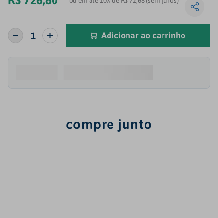
R$
726
,
80
ou em até 10X de R$ 72,68 (sem juros)
Adicionar ao carrinho
compre junto