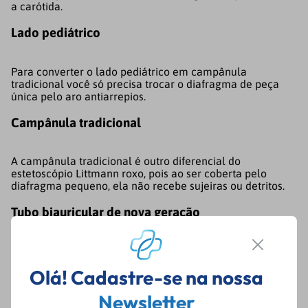
a carótida.
Lado pediátrico
Para converter o lado pediátrico em campânula
tradicional você só precisa trocar o diafragma de peça
única pelo aro antiarrepios.
Campânula tradicional
A campânula tradicional é outro diferencial do
estetoscópio Littmann roxo, pois ao ser coberta pelo
diafragma pequeno, ela não recebe sujeiras ou detritos.
Tubo biauricular de nova geração
Esse modelo de tubo tem maior durabilidade e resistência
contra fatores como uso de álcool e contra a própria
Olá! Cadastre-se na nossa
oleosidade da pele, o que reduz as chances de manchas.
Newsletter
Sem látex de borracha natural