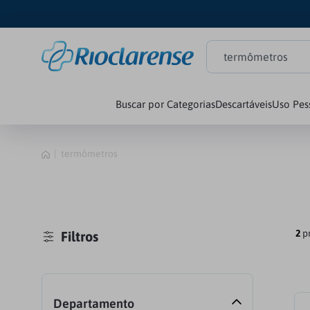
O que está procuran
Buscar por Categorias
Descartáveis
Uso Pes
termômetros
2
p
Filtros
Departamento