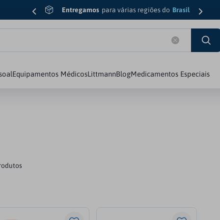
Entregamos
para várias regiões do
Brasil
do?
soal
Equipamentos Médicos
Littmann
Blog
Medicamentos Especiais
rodutos