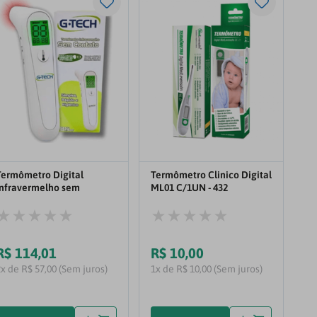
Termômetro Digital
Termômetro Clinico Digital
Infravermelho sem
ML01 C/1UN - 432
Contato Easy Sensor G-
TECH
R$
114
,
01
R$
10
,
00
2x de R$ 57,00 (Sem juros)
1x de R$ 10,00 (Sem juros)