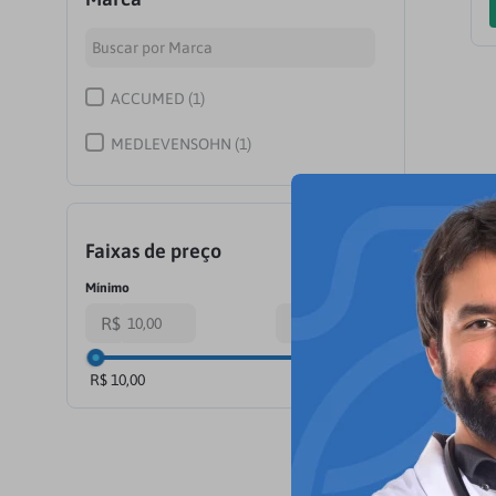
ACCUMED
(
1
)
MEDLEVENSOHN
(
1
)
Faixas de preço
R$
R$
R$ 10,00
R$ 115,00