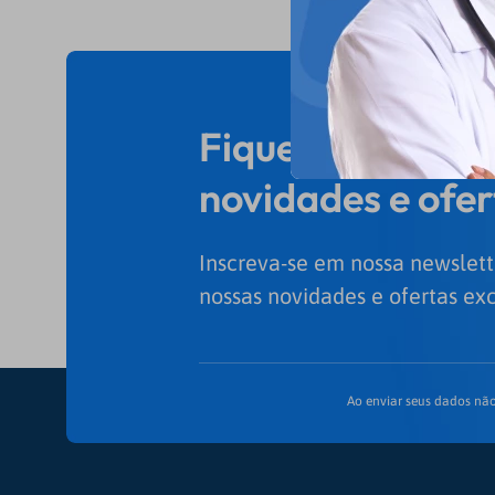
Fique por dentro
novidades e ofer
Inscreva-se em nossa newslett
nossas novidades e ofertas exc
Ao enviar seus dados não