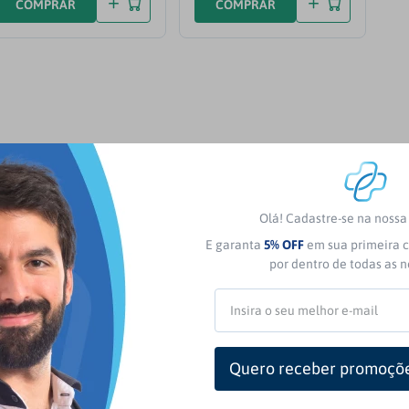
COMPRAR
COMPRAR
Olá! Cadastre-se na noss
E garanta
5% OFF
em sua primeira c
por dentro de todas as 