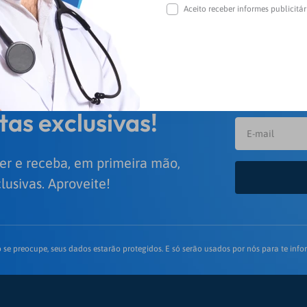
Aceito receber informes publicitá
 das nossas
tas exclusivas!
er e receba, em primeira mão,
lusivas. Aproveite!
 se preocupe, seus dados estarão protegidos. E só serão usados por nós para te infor