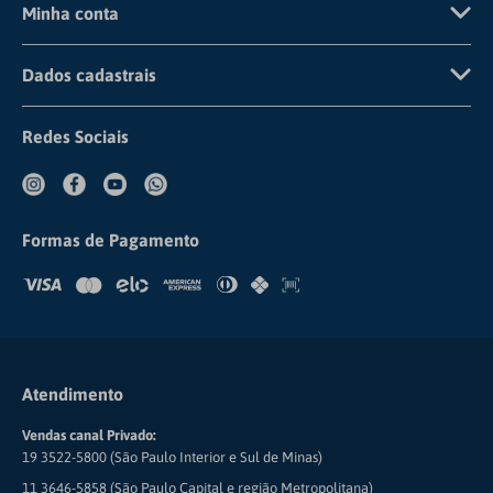
Minha conta
Detalhamento de Cookies
Trocas e Devoluções
Cadastre-se
Dados cadastrais
Institucional
Dúvidas Frequentes
Fazer Login
CNPJ: 67.729.178/0005-72
Compliance
Redes Sociais
Meus Pedidos
COMERCIAL CIRÚRGICA RIOCLARENSE LTDA
Formas de Pagamento
Atendimento
Vendas canal Privado:
19 3522-5800 (São Paulo Interior e Sul de Minas)
11 3646-5858 (São Paulo Capital e região Metropolitana)