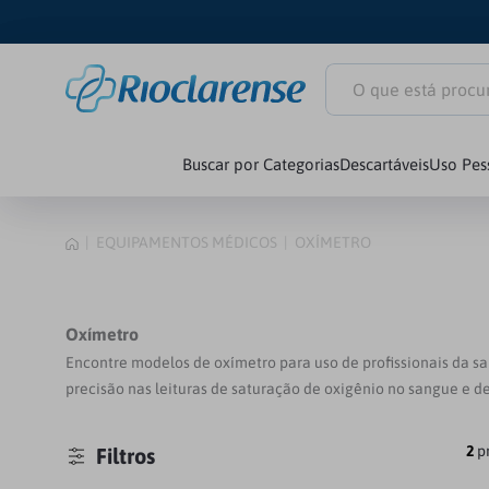
O que está procuran
Buscar por Categorias
Descartáveis
Uso Pes
1
º
Littmann Clas
EQUIPAMENTOS MÉDICOS
OXÍMETRO
2
º
Littmann
3
º
Estetoscópio
Oxímetro
4
º
Littmann Car
Encontre modelos de oxímetro para uso de profissionais da 
precisão nas leituras de saturação de oxigênio no sangue e d
5
º
Seringa
2
p
Filtros