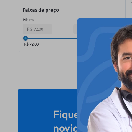
Faixas de preço
R$
R$
R$ 72,00
R$ 111,00
Fique por dentro
novidades e ofer