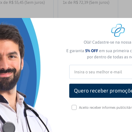
2x de R$ 55,45 (Sem juros)
1x de R$ 72,39 (Sem juros)
COMPRAR
COMPRAR
Olá! Cadastre-se na noss
E garanta
5% OFF
em sua primeira c
por dentro de todas as 
Aceito receber informes publicitá
 das nossas
tas exclusivas!