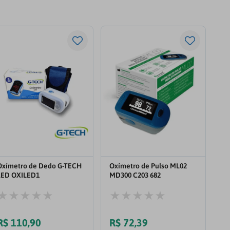
Oxímetro de Dedo G-TECH
Oxímetro de Pulso ML02
LED OXILED1
MD300 C203 682
R$
110
,
90
R$
72
,
39