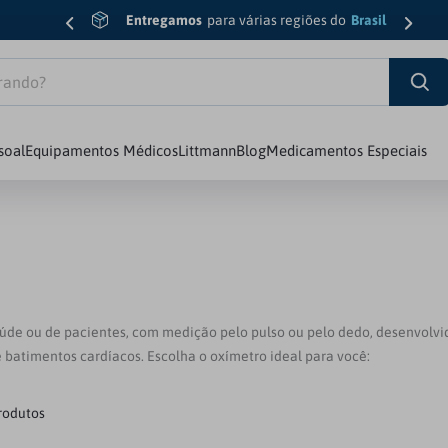
Entregamos
para várias regiões do
Brasil
do?
soal
Equipamentos Médicos
Littmann
Blog
Medicamentos Especiais
sic Iii
6
º
Esfigmomanômetro
7
º
Luva
8
º
Edição Limitada
diology Iv
9
º
Oxímetro
saúde ou de pacientes, com medição pelo pulso ou pelo dedo, desenvol
e batimentos cardíacos. Escolha o oxímetro ideal para você:
10
º
Md
rodutos