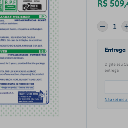
R$
509
,
Não sei meu