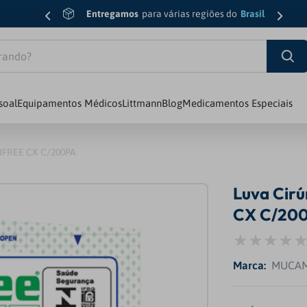
Entregamos
para várias regiões do
Brasil
do?
soal
Equipamentos Médicos
Littmann
Blog
Medicamentos Especiais
sic Iii
6
º
Esfigmomanômetro
NSIFREE CX C/200PA
7
º
Luva
Luva Cirú
8
º
Edição Limitada
CX C/20
diology Iv
9
º
Oxímetro
10
º
Md
MUCA