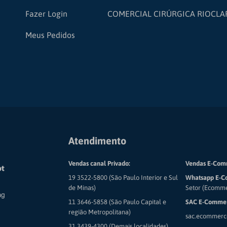
Fazer Login
COMERCIAL CIRÚRGICA RIOCLA
Meus Pedidos
Atendimento
Vendas canal Privado:
Vendas E-Com
19 3522-5800 (São Paulo Interior e Sul
Whatsapp E-C
de Minas)
Setor (Ecomm
11 3646-5858 (São Paulo Capital e
SAC E-Commer
região Metropolitana)
sac.ecommerc
31 3439-4300 (Demais localidades)