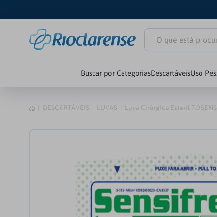
O que está procuran
Buscar por Categorias
Descartáveis
Uso Pes
1
º
Littmann Clas
DESCARTÁVEIS
LUVAS
Luva Cirúrgica Esteril 7,0 SE
2
º
Littmann
3
º
Estetoscópio
4
º
Littmann Car
5
º
Seringa