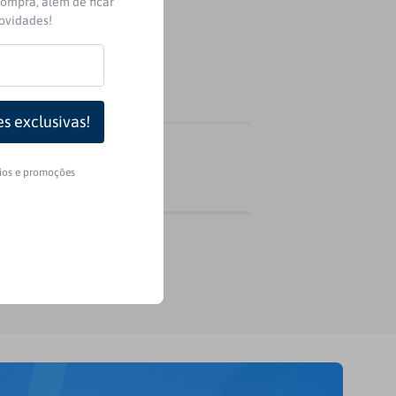
ompra, além de ficar
novidades!
rios e promoções