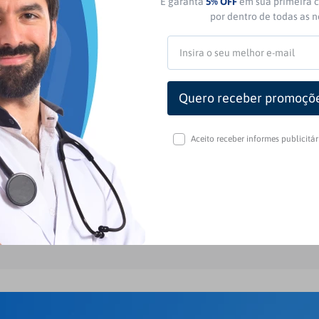
E garanta
5% OFF
em sua primeira c
por dentro de todas as 
: 0
(0 avaliações)
Aceito receber informes publicitá