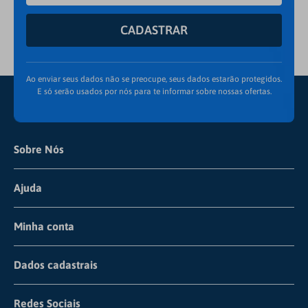
CADASTRAR
Ao enviar seus dados não se preocupe, seus dados estarão protegidos.
E só serão usados por nós para te informar sobre nossas ofertas.
Sobre Nós
Quem Somos
Ajuda
Pagamento
Frete e Envio
Minha conta
Detalhamento de Cookies
Trocas e Devoluções
Cadastre-se
Dados cadastrais
Institucional
Dúvidas Frequentes
Fazer Login
CNPJ: 67.729.178/0005-72
Compliance
Redes Sociais