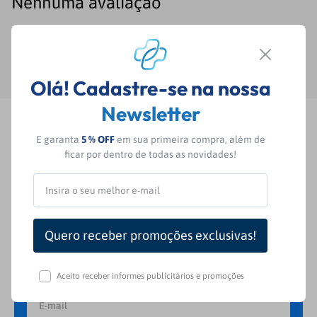
Nenhuma avaliação
Olá! Cadastre-se na nossa
Newsletter
E garanta
5 % OFF
em sua primeira compra, além de
Fique por dentro das nossas
ficar por dentro de todas as novidades!
novidades e ofertas exclusivas!
Inscreva-se em nossa Newsletter e seja receba de
primeira mão nossas novidades e ofertas
exclusivas. Aproveite!
Aceito receber informes publicitários e promoções